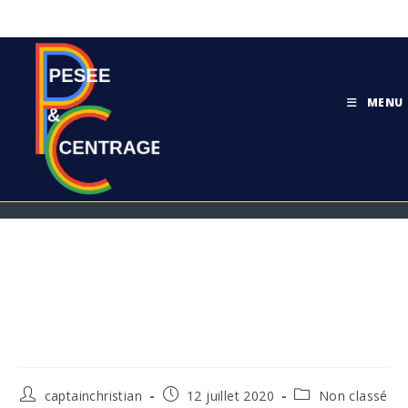
MENU
Blog
>
PM
>
Juil
>
12
>
Non classé
>
Fiche de Pésée & Centrage o
Fiche de Pésée & Centrage ou
Fiche de Pesée ?
captainchristian
12 juillet 2020
Non classé