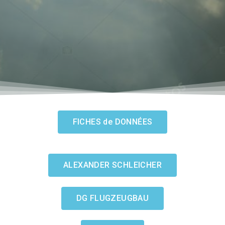
FICHES de DONNÉES
ALEXANDER SCHLEICHER
DG FLUGZEUGBAU